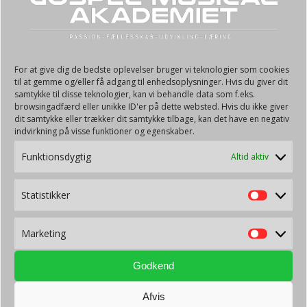
Hvor mange point kan dine elever score omkring spørgsmål om
påske?
For at give dig de bedste oplevelser bruger vi teknologier som cookies
til at gemme og/eller få adgang til enhedsoplysninger. Hvis du giver dit
Kan de score flere point efter koncerten?
samtykke til disse teknologier, kan vi behandle data som f.eks.
browsingadfærd eller unikke ID'er på dette websted. Hvis du ikke giver
dit samtykke eller trækker dit samtykke tilbage, kan det have en negativ
indvirkning på visse funktioner og egenskaber.
Funktionsdygtig
Altid aktiv
Statistikker
Marketing
Tips 13 om påske, facitliste, klik for PDF
Godkend
Afvis