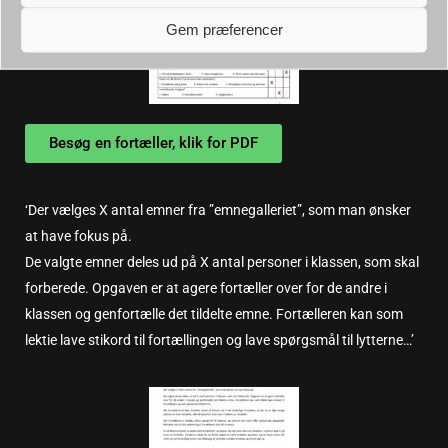
Gem præferencer
Besøg en fortæller, klik for PDF
‘Der vælges X antal emner fra ”emnegalleriet”, som man ønsker
at have fokus på.
De valgte emner deles ud på X antal personer i klassen, som skal
forberede. Opgaven er at agere fortæller over for de andre i
klassen og genfortælle det tildelte emne. Fortælleren kan som
lektie lave stikord til fortællingen og lave spørgsmål til lytterne…’