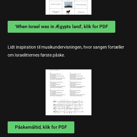
'When Israel was in Ægypts land', klik for PDF
Lidt inspiration til musikundervisningen, hvor sangen fortæller
om Israelitternes første påske.
Påskemåltid, klik for PDF