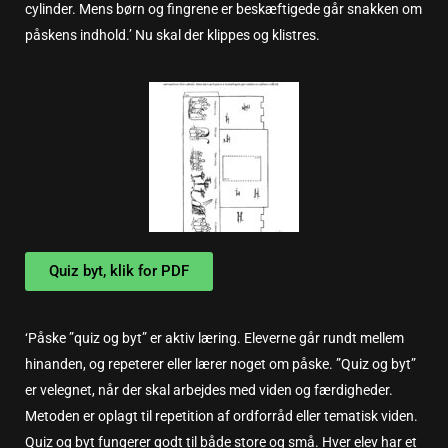
cylinder. Mens børn og fingrene er beskæftigede går snakken om
påskens indhold.’ Nu skal der klippes og klistres.
Quiz byt, klik for PDF
‘Påske ”quiz og byt” er aktiv læring. Eleverne går rundt mellem
hinanden, og repeterer eller lærer noget om påske. ”Quiz og byt”
er velegnet, når der skal arbejdes med viden og færdigheder.
Metoden er oplagt til repetition af ordforråd eller tematisk viden.
Quiz og byt fungerer godt til både store og små. Hver elev har et