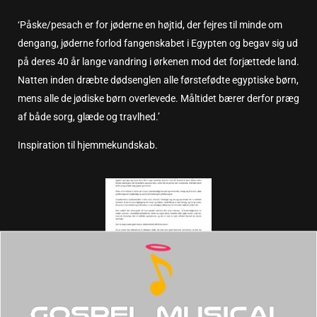
‘Påske/pesach er for jøderne en højtid, der fejres til minde om
dengang, jøderne forlod fangenskabet i Egypten og begav sig ud
på deres 40 år lange vandring i ørkenen mod det forjættede land.
Natten inden dræbte dødsenglen alle førstefødte egyptiske børn,
mens alle de jødiske børn overlevede. Måltidet bærer derfor præg
af både sorg, glæde og travlhed.’
Inspiration til hjemmekundskab.
Tips 13 om påsken, klik for PDF