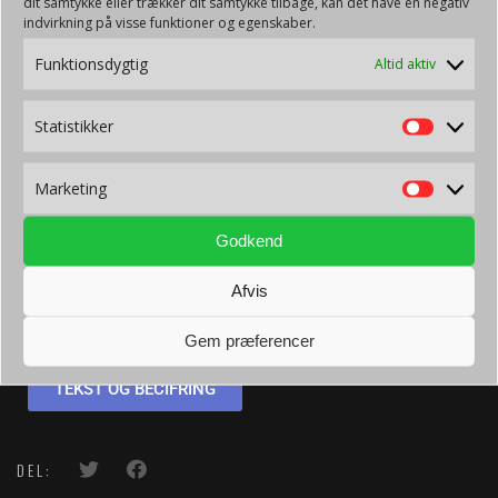
dit samtykke eller trækker dit samtykke tilbage, kan det have en negativ
indvirkning på visse funktioner og egenskaber.
Funktionsdygtig
Altid aktiv
Statistikker
Marketing
Godkend
Gospel Musical Akademiet
–
Jeg siger tak
Afvis
NODERNE
Gem præferencer
TEKST OG BECIFRING
DEL: