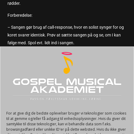
rødder.
Forberedelse:
– Sangen gør brug af call-response, hvor en solist synger for og
koret svarer identisk. Prøv at sætte sangen på og se, om I kan
følge med. Spol evt. lidt ind i sangen.
– Sangen sætter fokus på taknemlighed. Prøv at nævne 10 ting,
som du er taknemlig for.
Klik for at acceptere markedsføring cookies
For at give dig de bedste oplevelser bruger vi teknologier som cookies
og aktivere dette indhold
til at gemme og/eller få adgang til enhedsoplysninger. Hvis du giver dit
samtykke til disse teknologier, kan vi behandle data som f.eks.
browsingadfærd eller unikke ID'er på dette websted. Hvis du ikke giver